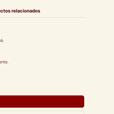
ctos relacionados
pb
ente.