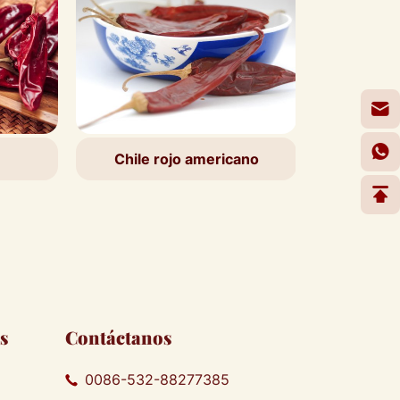
Chile rojo americano
Siente el chile
s
Contáctanos
0086-532-88277385