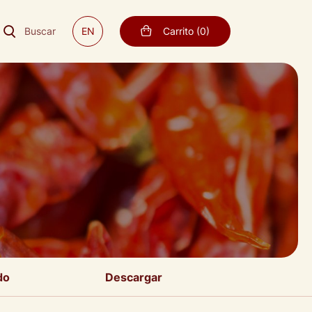
Buscar
EN
Carrito
(
0
)
do
Descargar