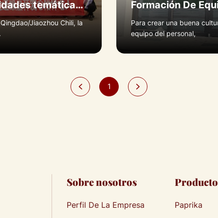
Nuestro líder asistió a las actividades temáticas “De corazón a corazón” organizadas por la Cámara de Comercio de JIAOZHOU Chile en junio de 2018.
Formación De Equ
ingdao/Jiaozhou Chili, la
Para crear una buena cultur
.
equipo del personal,
1
Sobre nosotros
Producto
Perfil De La Empresa
Paprika