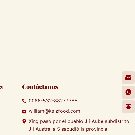
s
Contáctanos
0086-532-88277385
william@kaizfood.com
Xing pasó por el pueblo J i Aube subdistrito
J i Australia S sacudió la provincia