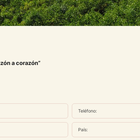
zón a corazón”
Teléfono:
País: