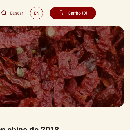
Buscar
EN
Carrito
(
0
)
n chino de 2018.